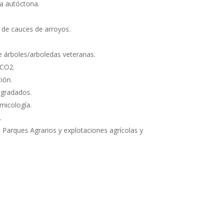
na autóctona.
 de cauces de arroyos.
 árboles/arboledas veteranas.
 CO2.
ión.
egradados.
micología.
.
Parques Agrarios y explotaciones agrícolas y